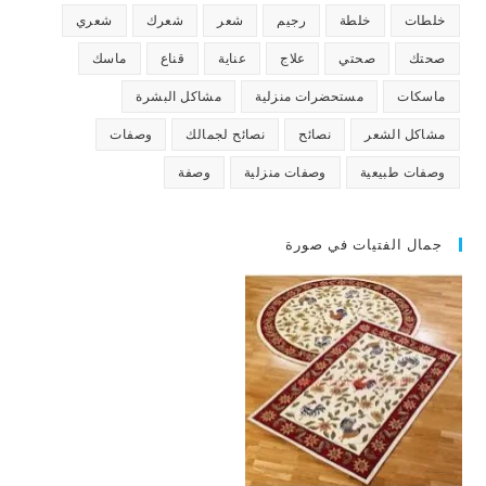
خلطات
خلطة
رجيم
شعر
شعرك
شعري
صحتك
صحتي
علاج
عناية
قناع
ماسك
ماسكات
مستحضرات منزلية
مشاكل البشرة
مشاكل الشعر
نصائح
نصائح لجمالك
وصفات
وصفات طبيعية
وصفات منزلية
وصفة
جمال الفتيات في صورة