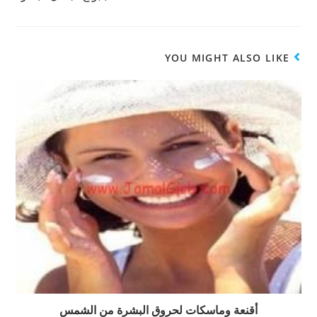
ت
ف
ي
ح
ي
ن
ف
ن
ا
ي
ا
ف
ن
ف
ذ
ا
ذ
ة
ف
ة
ج
YOU MIGHT ALSO LIKE
ذ
ج
د
ة
د
ي
ج
ي
د
د
د
ة
ي
ة
)
د
)
ة
)
أقنعة وماسكات لحروق البشرة من الشمس