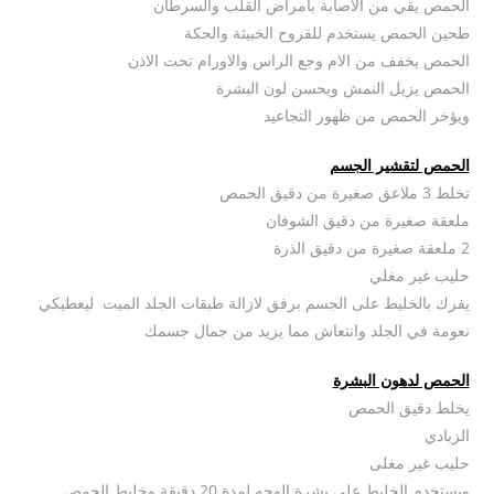
الحمص يقي من الاصابة بامراض القلب والسرطان
طحين الحمص يستخدم للقروح الخبيثة والحكة
الحمص يخفف من الام وجع الراس والاورام تحت الاذن
الحمص يزيل النمش ويحسن لون البشرة
ويؤخر الحمص من ظهور التجاعيد
الحمص لتقشير الجسم
تخلط 3 ملاعق صغيرة من دقيق الحمص
ملعقة صغيرة من دقيق الشوفان
2 ملعقة صغيرة من دقيق الذرة
حليب غير مغلي
يفرك بالخليط على الجسم برفق لازالة طبقات الجلد الميت ليعطيكي
نعومة في الجلد وانتعاش مما يزيد من جمال جسمك
الحمص لدهون البشرة
يخلط دقيق الحمص
الزبادي
حليب غير مغلى
ويستخدم الخليط على بشرة الوجه لمدة 20 دقيقة وخليط الحمص