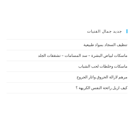
جديد جمال الفتيات
تنظيف السجاد بمواد طبيعية
ماسكات لبياض البشرة – سد المسامات – تشققات الجلد
ماسكات وخلطات لحب الشباب
مرهم لازالة الحروق واثار الجروح
كيف ازيل رائحة النفس الكريهة ؟