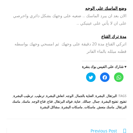
وضع الماسك على الوجه
الان بعد ان يبرد الماسك .. ضعيه على وجهك بشكل دائري واحرصي
على ان لا يأتي على عينيكي ..
مدة ترك القناع
اتركي القناع مدة 20 دقيقة على وجهك ثم امسحي وجهك بواسطه
قطنه مبلله بالماء الفاتر
♥ شارك على الفيس بوك بنقرة
ا
ا
ا
ن
ن
ض
ق
ق
غ
ر
ر
ط
ل
ل
ل
ل
ل
ل
TAGS:
البرتقال
,
البشرة
,
العناية بالجمال
,
الوجه
,
انعاش البشرة
,
ترطيب
,
ترطيب البشرة
,
م
م
م
ش
ش
ش
تفتيح
,
تفتيح البشرة
,
جمال
,
جمالك
,
عناية
,
فوائد البرتقال
,
قناع
,
قناع الوجه
,
ماسك
,
ماسك
ا
ا
ا
البرتقال
,
ماسك منعش
,
ماسكات
,
ماسكات البشرة
,
مشاكل البشرة
ر
ر
ر
ك
ك
ك
ة
ة
ة
ع
ع
ع
ل
ل
ل
ى
ى
ى
W
ف
ت
Read
Previous Post