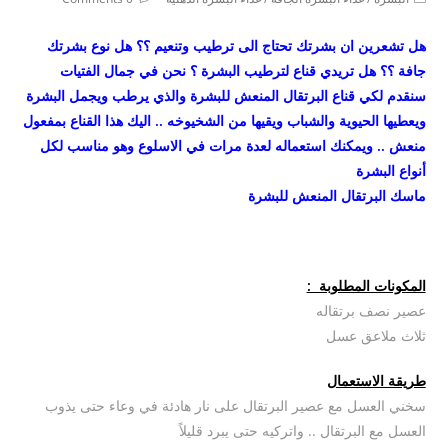
comments:
category:
هل تشعرين ان بشرتك تحتاج الى ترطيب وتنعيم ؟؟ هل نوع بشرتك
جافة ؟؟ هل تريدي قناع لترطيب البشرة ؟ نحن في جمال الفتيات
سنقدم لكي قناع البرتقال المنعش للبشرة والذي يرطب ويجمل البشرة
ويعطيها الحيوية والشباب ويقيها من الشخيوخه .. اليك هذا القناع بمفعول
منعش .. ويمكنك استعماله لعدة مرات في الاسلوع وهو مناسب لكل
أنواع البشرة
ماسك البرتقال المنعش للبشرة
المكونات المطلوبة :
عصير نصف برتقاله
ثلاث ملاعق عسل
طريقة الاستعمال
سخني العسل مع عصير البرتقال على نار هادئة في وعاء حتى يذوب
العسل مع البرتقال .. واتركيه حتى يبرد قليلاً