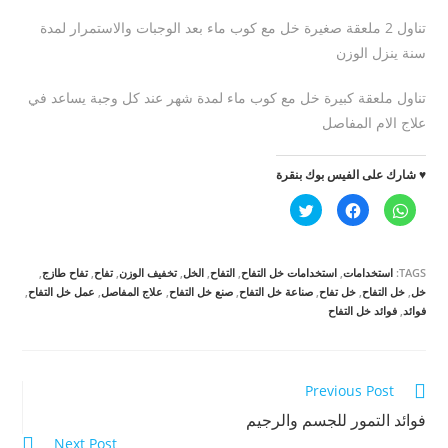
تناول 2 ملعقة صغيرة خل مع كوب ماء بعد الوجبات والاستمرار لمدة
سنة ينزل الوزن
تناول ملعقة كبيرة خل مع كوب ماء لمدة شهر عند كل وجبة يساعد في
علاج الام المفاصل
♥ شارك على الفيس بوك بنقرة
ا
ا
ا
ن
ن
ض
ق
ق
غ
ر
ر
ط
ل
ل
ل
ل
ل
ل
TAGS:
استخدامات
,
استخدامات خل التفاح
,
التفاح
,
الخل
,
تخفيف الوزن
,
تفاح
,
تفاح طازج
,
م
م
م
ش
ش
ش
خل
,
خل التفاح
,
خل تفاح
,
صناعة خل التفاح
,
صنع خل التفاح
,
علاج المفاصل
,
عمل خل التفاح
,
ا
ا
ا
فوائد
,
فوائد خل التفاح
ر
ر
ر
ك
ك
ك
ة
ة
ة
ع
ع
ع
ل
ل
ل
ى
ى
ى
W
ف
ت
Read
Previous Post
h
ي
و
a
س
ي
more
فوائد التمور للجسم والرجيم
t
ب
ت
s
و
ر
Next Post
A
ك
(