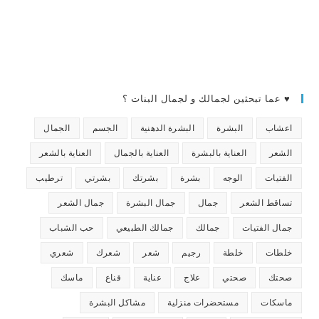
♥ عما تبحثين لجمالك و لجمال البنات ؟
اعشاب
البشرة
البشرة الدهنية
الجسم
الجمال
الشعر
العناية بالبشرة
العناية بالجمال
العناية بالشعر
الفتيات
الوجه
بشرة
بشرتك
بشرتي
ترطيب
تساقط الشعر
جمال
جمال البشرة
جمال الشعر
جمال الفتيات
جمالك
جمالك الطبيعي
حب الشباب
خلطات
خلطة
رجيم
شعر
شعرك
شعري
صحتك
صحتي
علاج
عناية
قناع
ماسك
ماسكات
مستحضرات منزلية
مشاكل البشرة