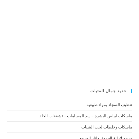
جديد جمال الفتيات
تنظيف السجاد بمواد طبيعية
ماسكات لبياض البشرة – سد المسامات – تشققات الجلد
ماسكات وخلطات لحب الشباب
مرهم لازالة الحروق واثار الجروح