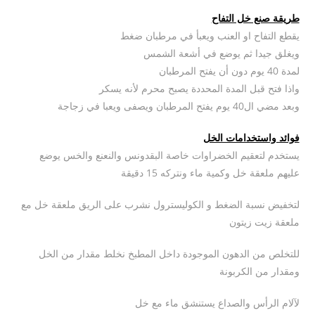
طريقة صنع خل التفاح
يقطع التفاح او العنب ويعبأ في مرطبان ضغط
ويغلق جيدا ثم يوضع في أشعة الشمس
لمدة 40 يوم دون أن يفتح المرطبان
واذا فتح قبل المدة المحددة يصبح محرم لأنه يسكر
وبعد مضي ال40 يوم يفتح المرطبان ويصفى ويعبا في زجاجة
فوائد واستخدامات الخل
يستخدم لتعقيم الخضراوات خاصة البقدونس والنعنع والخس يوضع
عليهم ملعقة خل وكمية ماء ونتركه 15 دقيقة
لتخفيض نسبة الضغط و الكوليسترول نشرب على الريق ملعقة خل مع
ملعقة زيت زيتون
للتخلص من الدهون الموجودة داخل المطبخ نخلط مقدار من الخل
ومقدار من الكربونة
لآلام الرأس والصداع يستنشق ماء مع خل