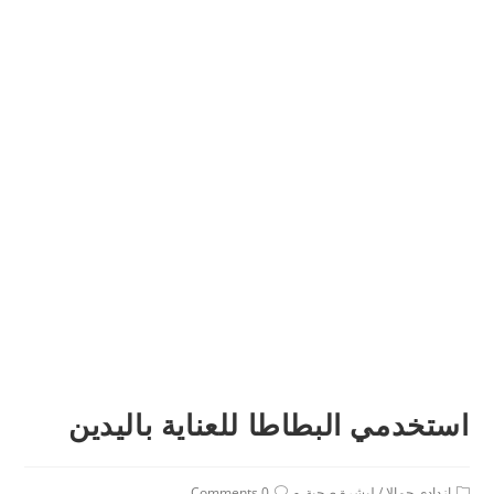
استخدمي البطاطا للعناية باليدين
Post
Post
ازدادي جمالا
/
لبشرة صحية
0 Comments