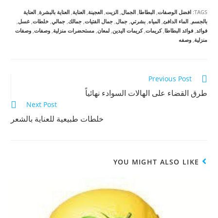
ل
ل
ل
ل
ل
ل
TAGS:
افضل الوصفات
,
البطاطا
,
الجمال
,
الزيت
,
العجينة
,
العناية
,
العناية بالبشرة
,
العناية
م
م
م
ش
ش
ش
بالجسم
,
الماء الدافئ
,
المياه
,
بشرتي
,
جمال
,
جمال الفتيات
,
جمالك
,
جمالي
,
خلطات
,
غسل
,
ا
ا
ا
فوائد
,
فوائد البطاطا
,
كريمات
,
كريمات اليدين
,
لمعان
,
مستحضرات منزلية
,
وصفات
,
وصفات
ر
ر
ر
ك
ك
ك
منزلية
,
وصفه
ة
ة
ة
ع
ع
ع
ل
ل
ل
ى
ى
ى
W
ف
ت
h
ي
و
Read
Previous Post
a
س
ي
t
ب
ت
s
و
ر
more
طرق القضاء على الهالات السوادء نهائياً
A
ك
(
p
(
ف
Next Post
articles
p
ف
ت
(
ت
ح
خلطات طبيعية للعناية بالشعر
ف
ح
ف
ت
ف
ي
ح
ي
ن
ف
ن
ا
ي
ا
ف
ن
ف
ذ
ا
ذ
ة
ف
ة
ج
YOU MIGHT ALSO LIKE
ذ
ج
د
ة
د
ي
ج
ي
د
د
د
ة
ي
ة
)
د
)
ة
)