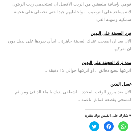
قومي بإضافة ملعقتين من الزيت الافضل ان تستخدمي زيت الزيتون
لانه يساعد على الترطيب .. واخلطيهم جيدا حتى تحصلي على عجينة
سمكية وسهلة الفرد
فرد العجينة على اليدين
الان بعد ان اصبحت عندك العجينة جاهزة .. ابدأي بفردها على يديك دون
ان تفركيها
مدة ترك العجينة على اليدين
اتركيها لبضع دقائق .. او اتركيها حوالي 15 دقيقة ..
غسل اليدين
الان بعد مرور الوقت المحدد .. اشطفي يديك بالماء الدافئ ومن ثم
امسحي بقطعة قماش ناعمة ..
♥ شارك على الفيس بوك بنقرة
ا
ا
ا
ن
ن
ض
ق
ق
غ
ر
ر
ط