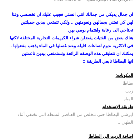
comments:
category:
ان جمال يديكي من جمالك انتي انستي فجيب عليك ان تخصصي وقتا
لهن كي تعتني بجمالهن ونعومتهن .. ولكي تتمتعي بيدين جميلتين
تحتاجي الى رعاية واهتمام يومي بهن
هناك بعض من الفتيات يفضلن شراء الكريمات التجارية المختلفة لاكنها
في الاكثرية تدوم لساعات قليلة وعند غسلها في الماء يذهب مفعولها ..
يمكنك ان تتطبقي هذه الوصفه الرائعة وتستمتعي بيدين ناعمتين
انها البطاطا تابعي الطريقة ::
المكونات:
بطاطا
زيت
المياه.
طريقة الإستخدام
ابرشي البطاطا حتى تتخلص من العناصر النشطة التي تختفي أثناء
الطهي ..
اضافة الزيت الى البطاطا