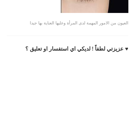
العيون من الامور المهمة لدى المرأة وعليها العناية بها جيدا
♥ عزيزتي لطفاً ! لديكي اي استفسار او تعليق ؟