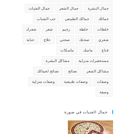
جمال البشرة
جمال الشعر
جمال الفتيات
جمالك
جمالك الطبيعي
حب الشباب
خلطات
خلطة
رجيم
شعر
شعرك
شعري
صحتك
صحتي
علاج
عناية
قناع
ماسك
ماسكات
مستحضرات منزلية
مشاكل البشرة
مشاكل الشعر
نصائح
نصائح لجمالك
وصفات
وصفات طبيعية
وصفات منزلية
وصفة
جمال الفتيات في صورة