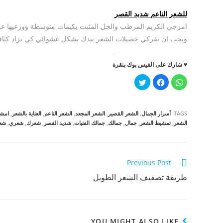
للشعر الناعم شديد القصر
امزجي الكريم المرطب والجل المثبت بكيمات متوسطة ووزعيها 
ويجب ان تفركي خصيلات الشعر بيدك بشكل عشوائي كي يزاد كثافته
♥ شارك على الفيس بوك بنقرة
ا
ا
ا
ن
ن
ض
ق
ق
غ
ر
ر
ط
ل
ل
ل
ل
ل
ل
TAGS:
أسرار الجمال
,
الشعر القصير
,
الشعر المجعد
,
الشعر الناعم
,
العناية بالشعر
,
امش
م
م
م
ش
ش
ش
الشعر
,
تمشيط الشعر
,
جمال
,
جمالك
,
جمالك الفتيات
,
شديد القصر
,
شعرك
,
شعري
,
شع
ا
ا
ا
ر
ر
ر
ك
ك
ك
ة
ة
ة
ع
ع
ع
ل
ل
ل
Read
Previous Post
ى
ى
ى
W
ف
ت
more
h
ي
و
طريقة تصفيف الشعر الطويل
a
س
ي
t
ب
ت
articles
s
و
ر
A
ك
(
p
(
ف
p
ف
ت
(
ت
ح
YOU MIGHT ALSO LIKE