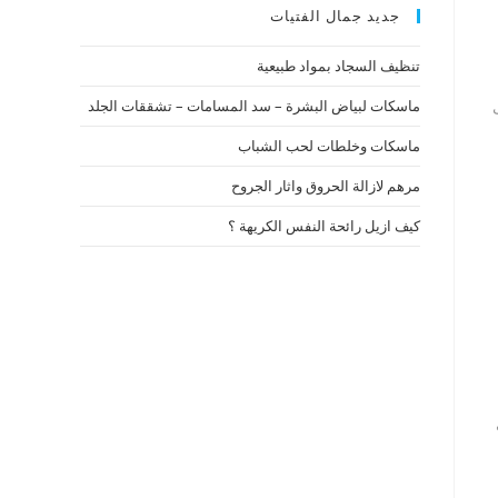
جديد جمال الفتيات
تنظيف السجاد بمواد طبيعية
ماسكات لبياض البشرة – سد المسامات – تشققات الجلد
ماسكات وخلطات لحب الشباب
مرهم لازالة الحروق واثار الجروح
كيف ازيل رائحة النفس الكريهة ؟