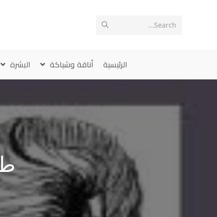
Ski
t
Search...
conten
الرئيسية
أناقة وشياكة
البشرة
طر