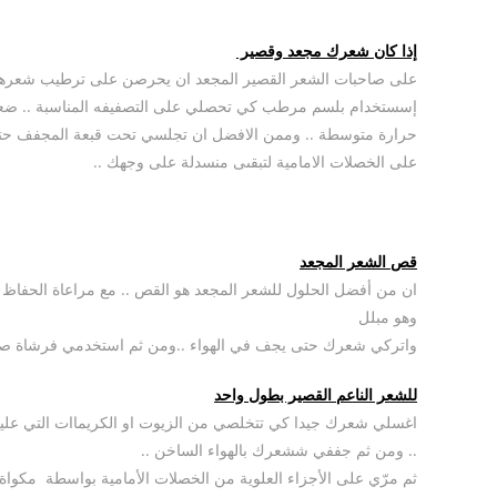
إذا كان شعرك مجعد وقصير
على صاحبات الشعر القصير المجعد ان يحرصن على ترطيب شعرها بش
إسستخدام بلسم مرطب كي تحصلي على التصفيفه المناسبة .. ض
حرارة متوسطة .. وممن الافضل ان تجلسي تحت قبعة المجفف حت
على الخصلات الامامية لتبقىى منسدلة على وجهك ..
قص الشعر المجعد
ان من أفضل الحلول للشعر المجعد هو القص .. مع مراعاة الحفا
وهو مبلل
واتركي شعرك حتى يجف في الهواء ..ومن ثم استخدمي فرشاة صغي
للشعر الناعم القصير بطول واحد
اغسلي شعرك جيدا كي تتخلصي من الزيوت او الكريماات التي عليه
.. ومن ثم جففي ششعرك بالهواء الساخن ..
ثم مرّي على الأجزاء العلوية من الخصلات الأمامية بواسطة مكواة