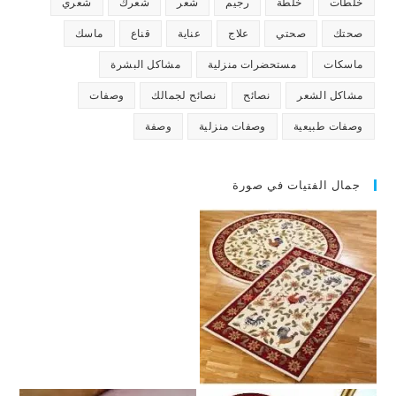
خلطات
خلطة
رجيم
شعر
شعرك
شعري
صحتك
صحتي
علاج
عناية
قناع
ماسك
ماسكات
مستحضرات منزلية
مشاكل البشرة
مشاكل الشعر
نصائح
نصائح لجمالك
وصفات
وصفات طبيعية
وصفات منزلية
وصفة
جمال الفتيات في صورة