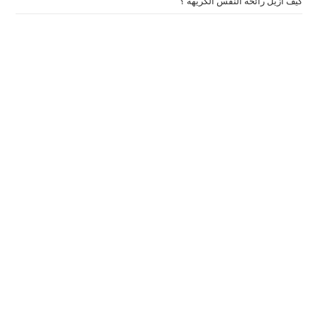
كيف ازيل رائحة النفس الكريهة ؟