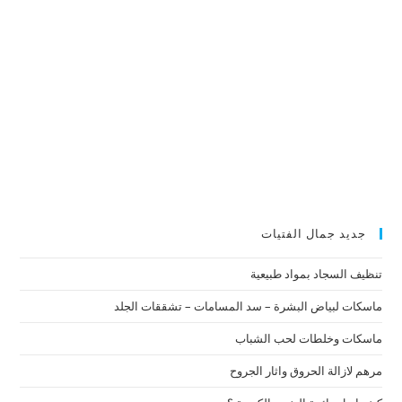
جديد جمال الفتيات
تنظيف السجاد بمواد طبيعية
ماسكات لبياض البشرة – سد المسامات – تشققات الجلد
ماسكات وخلطات لحب الشباب
مرهم لازالة الحروق واثار الجروح