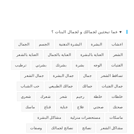
♥ عما تبحثين لجمالك و لجمال البنات ؟
اعشاب
البشرة
البشرة الدهنية
الجسم
الجمال
الشعر
العناية بالبشرة
العناية بالجمال
العناية بالشعر
الفتيات
الوجه
بشرة
بشرتك
بشرتي
ترطيب
تساقط الشعر
جمال
جمال البشرة
جمال الشعر
جمال الفتيات
جمالك
جمالك الطبيعي
حب الشباب
خلطات
خلطة
رجيم
شعر
شعرك
شعري
صحتك
صحتي
علاج
عناية
قناع
ماسك
ماسكات
مستحضرات منزلية
مشاكل البشرة
مشاكل الشعر
نصائح
نصائح لجمالك
وصفات