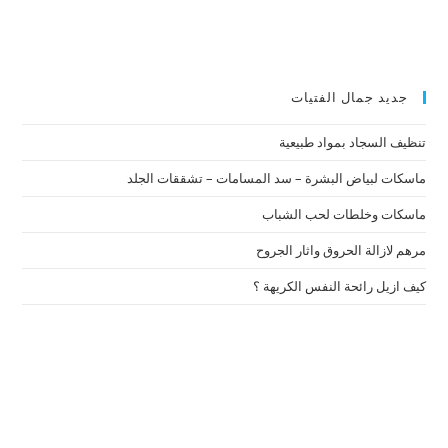
جديد جمال الفتيات
تنظيف السجاد بمواد طبيعية
ماسكات لبياض البشرة – سد المسامات – تشققات الجلد
ماسكات وخلطات لحب الشباب
مرهم لازالة الحروق واثار الجروح
كيف ازيل رائحة النفس الكريهة ؟