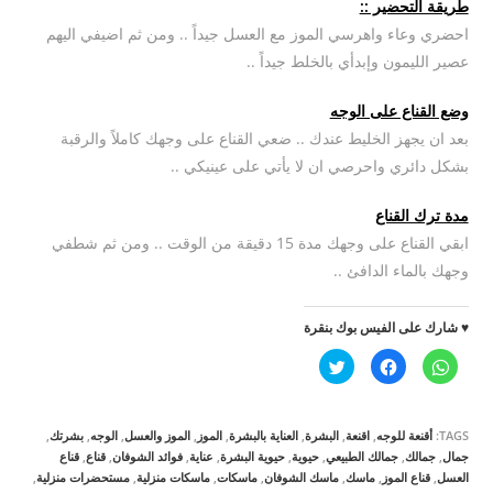
طريقة التحضير ::
احضري وعاء واهرسي الموز مع العسل جيداً .. ومن ثم اضيفي اليهم
عصير الليمون وإبدأي بالخلط جيداً ..
وضع القناع على الوجه
بعد ان يجهز الخليط عندك .. ضعي القناع على وجهك كاملاً والرقبة
بشكل دائري واحرصي ان لا يأتي على عينيكي ..
مدة ترك القناع
ابقي القناع على وجهك مدة 15 دقيقة من الوقت .. ومن ثم شطفي
وجهك بالماء الدافئ ..
♥ شارك على الفيس بوك بنقرة
ا
ا
ا
ن
ن
ض
ق
ق
غ
ر
ر
ط
ل
ل
ل
ل
ل
ل
TAGS:
أقنعة للوجه
,
اقنعة
,
البشرة
,
العناية بالبشرة
,
الموز
,
الموز والعسل
,
الوجه
,
بشرتك
,
م
م
م
ش
ش
ش
جمال
,
جمالك
,
جمالك الطبيعي
,
حيوية
,
حيوية البشرة
,
عناية
,
فوائد الشوفان
,
قناع
,
قناع
ا
ا
ا
العسل
,
قناع الموز
,
ماسك
,
ماسك الشوفان
,
ماسكات
,
ماسكات منزلية
,
مستحضرات منزلية
,
ر
ر
ر