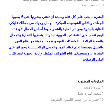
category:
Post
0 Comments
comments:
البشرة .. يجب على كل فتاه وسيدة ان تعتني ببشرتها حتى لا يصيبها
الجفاف وبالتالي الشيخوخه المبكرة .. جمال وجهك من جمالك عليكي
العناية بالبشرة ومن ثم العناية بالشعر لانهما أساس الجمال لأي فتاه ..
اليوم نقدم لكيي أقنعة تعيد الحيوية لبشرتك وتعطيها النضارة والجمال
والصحة الرائعة .. الماسكات الموجودة معنا مكونة من قناع الموز
والعسل ويجمعنا تعلم فوائد الموز والعسل الرائعــــــــة وخيراتها على
البشرة .. وسنعطيكي قناع الشوفان المذهل لإعادة الحيوية لبشرتك ..
اليكي الوصفات ::
المكونات المطلوبة ::
1 موزة ناضجة
1ملعقة كبيرة عسل
10 قطرات من عصير الليمون الطريقة