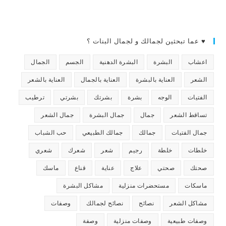
♥ عما تبحثين لجمالك و لجمال البنات ؟
اعشاب
البشرة
البشرة الدهنية
الجسم
الجمال
الشعر
العناية بالبشرة
العناية بالجمال
العناية بالشعر
الفتيات
الوجه
بشرة
بشرتك
بشرتي
ترطيب
تساقط الشعر
جمال
جمال البشرة
جمال الشعر
جمال الفتيات
جمالك
جمالك الطبيعي
حب الشباب
خلطات
خلطة
رجيم
شعر
شعرك
شعري
صحتك
صحتي
علاج
عناية
قناع
ماسك
ماسكات
مستحضرات منزلية
مشاكل البشرة
مشاكل الشعر
نصائح
نصائح لجمالك
وصفات
وصفات طبيعية
وصفات منزلية
وصفة