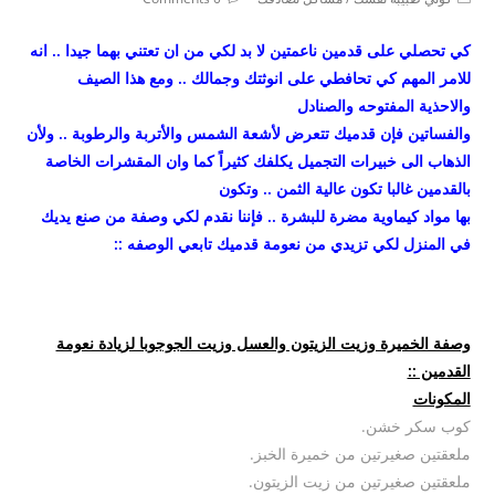
comments:
category:
كي تحصلي على قدمين ناعمتين لا بد لكي من ان تعتني بهما جيدا .. انه
للامر المهم كي تحافطي على انوثتك وجمالك .. ومع هذا الصيف
والاحذية المفتوحه والصنادل
والفساتين فإن قدميك تتعرض لأشعة الشمس والأتربة والرطوبة .. ولأن
الذهاب الى خبيرات التجميل يكلفك كثيراً كما وان المقشرات الخاصة
بالقدمين غالبا تكون عالية الثمن .. وتكون
بها مواد كيماوية مضرة للبشرة .. فإننا نقدم لكي وصفة من صنع يديك
في المنزل لكي تزيدي من نعومة قدميك تابعي الوصفه ::
وصفة الخميرة وزيت الزيتون والعسل وزيت الجوجوبا لزيادة نعومة
القدمين ::
المكونات
كوب سكر خشن.
ملعقتين صغيرتين من خميرة الخبز.
ملعقتين صغيرتين من زيت الزيتون.