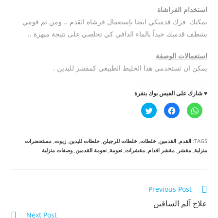
استخدام الفراشاة
يمكنك فرك قدميكي ايضا بإستعمال فرشاة القدم .. ومن ثم قومي
بشطف قدميك جيداً بالماء الدافي كي تحلصي على نتيجة مبهرة ..
استعمالات الوصفة
يمكن ان تستخدمي هذا الخليط الطبيعي كمقشر لليدين .
♥ شارك على الفيس بوك بنقرة
ا
ا
ا
ن
ن
ض
ق
ق
غ
ر
ر
ط
ل
ل
ل
ل
ل
ل
TAGS:
القدم
,
القدمين
,
خلطات
,
خلطات للرجيلن
,
خلطات لليدين
,
زيوت
,
مستحضرات
م
م
م
ش
ش
ش
منزلية
,
مقشر
,
مقشر اقدام
,
مقشرات
,
نعومة
,
نعومة القدمين
,
وصفات منزلية
ا
ا
ا
ر
ر
ر
ك
ك
ك
ة
ة
ة
ع
ع
ع
ل
ل
ل
Read
Previous Post
ى
ى
ى
W
ف
ت
more
h
ي
علاج آلم الساقين
و
a
س
ي
t
ب
ت
Next Post
articles