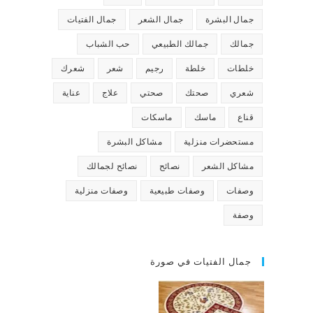
جمال البشرة
جمال الشعر
جمال الفتيات
جمالك
جمالك الطبيعي
حب الشباب
خلطات
خلطة
رجيم
شعر
شعرك
شعري
صحتك
صحتي
علاج
عناية
قناع
ماسك
ماسكات
مستحضرات منزلية
مشاكل البشرة
مشاكل الشعر
نصائح
نصائح لجمالك
وصفات
وصفات طبيعية
وصفات منزلية
وصفة
جمال الفتيات في صورة