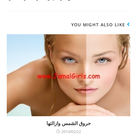
ت
ف
ي
ح
ي
ن
ف
ن
ا
ي
ا
ف
ن
ف
ذ
ا
ذ
ة
ف
ة
ج
YOU MIGHT ALSO LIKE
ذ
ج
د
ة
د
ي
ج
ي
د
د
د
ة
ي
ة
)
د
)
ة
)
حروق الشمس وازالتها
2014/02/22