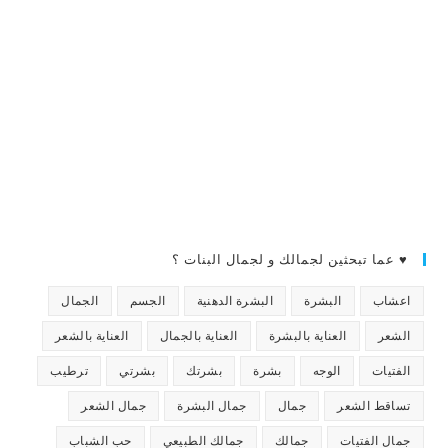
♥ عما تبحثين لجمالك و لجمال البنات ؟
اعشاب
البشرة
البشرة الدهنية
الجسم
الجمال
الشعر
العناية بالبشرة
العناية بالجمال
العناية بالشعر
الفتيات
الوجه
بشرة
بشرتك
بشرتي
ترطيب
تساقط الشعر
جمال
جمال البشرة
جمال الشعر
جمال الفتيات
جمالك
جمالك الطبيعي
حب الشباب