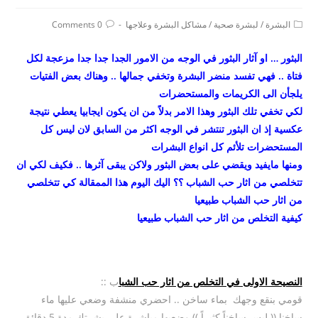
Post
Post
البشرة
/
لبشرة صحية
/
مشاكل البشرة وعلاجها
0 Comments
comments:
category:
البثور … او آثار البثور في الوجه من الامور الجدا جدا جدا مزعجة لكل
فتاة .. فهي تفسد منضر البشرة وتخفي جمالها .. وهناك بعض الفتيات
يلجأن الى الكريمات والمستحضرات
لكي تخفي تلك البثور وهذا الامر بدلاً من ان يكون ايجابيا يعطي نتيجة
عكسية إذ ان البثور تنتشر في الوجه اكثر من السابق لان ليس كل
المستحضرات تلأئم كل انواع البشرات
ومنها مايفيد ويقضي على بعض البثور ولاكن يبقى آثرها .. فكيف لكي ان
تتخلصي من اثار حب الشباب ؟؟ اليك اليوم هذا الممقالة كي تتخلصي
من اثار حب الشباب طبيعيا
كيفية التخلص من اثار حب الشباب طبيعيا
النصيحة الاولى في التخلص من اثار حب الشبا
ب ::
قومي بنقع وجهك بماء ساخن .. احضري منشفة وضعي عليها ماء
ساخنا (( ليس ساخناً كثيراً )) وضعيها مباشرة على بشرتك مدة 5 دقائق