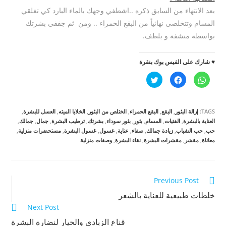
بعد الانتهاء من السابق ذكره ..اشطفي وجهك بالماء البارد كي تغلقي
المسام وتتخلصي نهائياً من البقع الحمراء .. ومن ثم جففي بشرتك
بواسطة منشفة و بلطف.
♥ شارك على الفيس بوك بنقرة
ا
ا
ا
ن
ن
ض
ق
ق
غ
ر
ر
ط
ل
ل
ل
ل
ل
ل
TAGS:
إزالة البثور
,
البقع
,
البقع الحمراء
,
الختلص من البثور
,
الخلايا الميته
,
العسل للبشرة
,
م
م
م
ش
ش
ش
العناية بالبشرة
,
الفتيات
,
المسام
,
بثور
,
بثور سوداء
,
بشرتك
,
ترطيب البشرة
,
جمال
,
جمالك
,
ا
ا
ا
حب
,
حب الشباب
,
زيادة جمالك
,
صفاء
,
عناية
,
غسول
,
غسول البشرة
,
مستحضرات منزلية
,
ر
ر
ر
ك
ك
ك
معاناة
,
مقشر
,
مقشرات البشرة
,
نقاء البشرة
,
وصفات منزلية
ة
ة
ة
ع
ع
ع
ل
ل
ل
ى
ى
ى
W
ف
ت
h
ي
و
Read
Previous Post
a
س
ي
t
ب
ت
s
و
ر
more
خلطات طبيعية للعناية بالشعر
A
ك
(
p
(
ف
Next Post
articles
p
ف
ت
(
ت
ح
قناع الزبادي والخيار لنضارة البشرة
ف
ح
ف