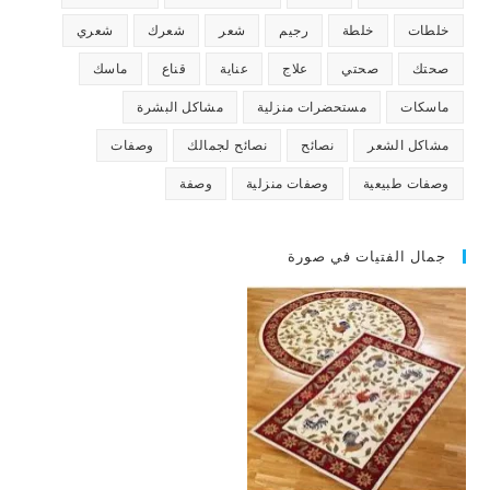
خلطات
خلطة
رجيم
شعر
شعرك
شعري
صحتك
صحتي
علاج
عناية
قناع
ماسك
ماسكات
مستحضرات منزلية
مشاكل البشرة
مشاكل الشعر
نصائح
نصائح لجمالك
وصفات
وصفات طبيعية
وصفات منزلية
وصفة
جمال الفتيات في صورة