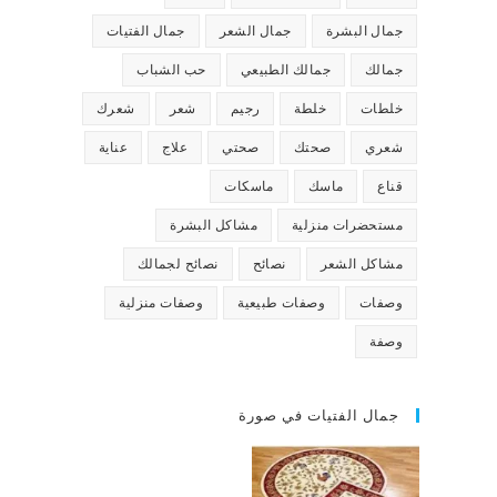
جمال البشرة
جمال الشعر
جمال الفتيات
جمالك
جمالك الطبيعي
حب الشباب
خلطات
خلطة
رجيم
شعر
شعرك
شعري
صحتك
صحتي
علاج
عناية
قناع
ماسك
ماسكات
مستحضرات منزلية
مشاكل البشرة
مشاكل الشعر
نصائح
نصائح لجمالك
وصفات
وصفات طبيعية
وصفات منزلية
وصفة
جمال الفتيات في صورة