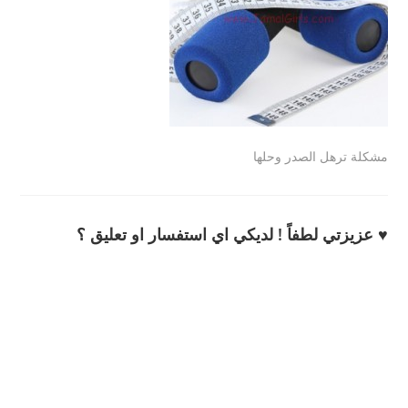
مشكلة ترهل الصدر وحلها
♥ عزيزتي لطفاً ! لديكي اي استفسار او تعليق ؟