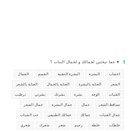
♥ عما تبحثين لجمالك و لجمال البنات ؟
اعشاب
البشرة
البشرة الدهنية
الجسم
الجمال
الشعر
العناية بالبشرة
العناية بالجمال
العناية بالشعر
الفتيات
الوجه
بشرة
بشرتك
بشرتي
ترطيب
تساقط الشعر
جمال
جمال البشرة
جمال الشعر
جمال الفتيات
جمالك
جمالك الطبيعي
حب الشباب
خلطات
خلطة
رجيم
شعر
شعرك
شعري