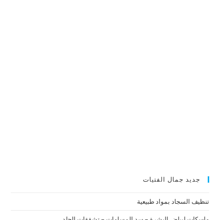
جديد جمال الفتيات
تنظيف السجاد بمواد طبيعية
ماسكات لبياض البشرة – سد المسامات – تشققات الجلد