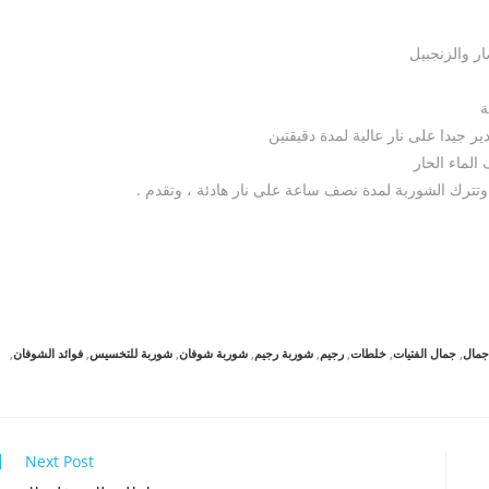
ر والزنجبيل
ة
ير جيدا على نار عالية لمدة دقيقتين
الماء الحار
وتترك الشوربة لمدة نصف ساعة على نار هادئة ، وتقدم .
جمال
,
جمال الفتيات
,
خلطات
,
رجيم
,
شوربة رجيم
,
شوربة شوفان
,
شوربة للتخسيس
,
فوائد الشوفان
,
Next Post