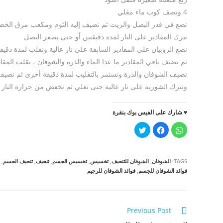
4 ونصف كوب ماء مغلي
نضع في قدر البصل والزيت ثم نضيف إليه الثوم ومكعب مرق الخضا
تترك المقادير على النار لمدة دقيقتين أو حتى يصفر البصل
نضع الروبيان على المقادير السابقة على نار عالية ونقلب لمدة دقيق
ثم نضيف باقي المقادير ما عدا الماء والذرة والشوفان ، نقلب المقاد
نضيف الشوفان والذرة ونستمر بالتقليب لمدة دقيقة أخرى ثم نضيف 
ونترك الشوربة على نار عالية حتى تغلي ثم نخفض من حرارة النار 
♥ شارك على الفيس بوك بنقرة
ا
ا
ا
ن
ن
ض
ق
ق
غ
ر
ر
ط
ل
ل
ل
ل
ل
ل
TAGS:
الشوفان
,
الشوفان للتنحيف
,
تخسيس
,
تخسيس الجسم
,
تنحيف
,
تنحيف الجسم
,
م
م
م
ش
ش
ش
فوائد الشوفان للجسم
,
فوائد الشوفان للرجيم
ا
ا
ا
ر
ر
ر
ك
ك
ك
ة
ة
ة
ع
ع
ع
ل
ل
ل
Read
Previous Post
ى
ى
ى
W
ف
ت