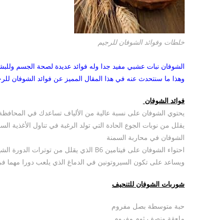
خلطات وفوائد الشوفان للرجيم
الشوفان نبات عشبي مفيد جدا وله فوائد عديدة لصحة الجسم وللبشر
وهذا ما سنتحدث عنه في هذا المقال المميز عن فوائد الشوفان لل
فوائد الشوفان
يحتوي الشوفان على نسبة عالية من الألياف تساعدك في المحافظ
يقلل من نوبات الجوع الحادة التي تولد الرغبة في تناول الأغذية الس
الشوفان في محاربة السمنة
احتواء الشوفان على فيتامين B6 الذي يقلل من توترات الدورة الشهرية لدى المرأة
ويساعد على تكون السيروتونين في الدماغ الذي يلعب دورا مهما في
شوربات الشوفان للتنحيف
حبة متوسطة بصل مفروم
ملعقة ونصف ثوم مفروم