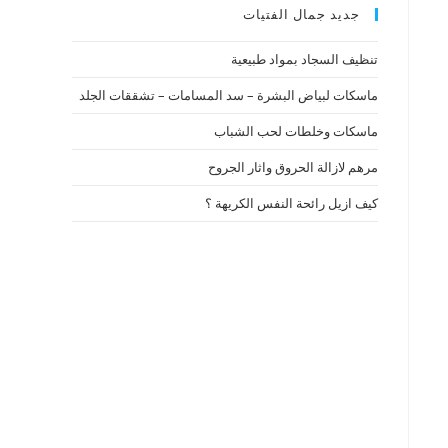
جديد جمال الفتيات
تنظيف السجاد بمواد طبيعية
ماسكات لبياض البشرة – سد المسامات – تشققات الجلد
ماسكات وخلطات لحب الشباب
مرهم لازالة الحروق واثار الجروح
كيف ازيل رائحة النفس الكريهة ؟