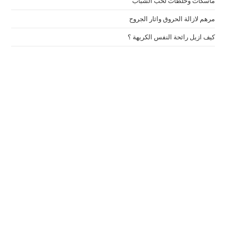
ماسكات وخلطات لحب الشباب
مرهم لازالة الحروق واثار الجروح
كيف ازيل رائحة النفس الكريهة ؟