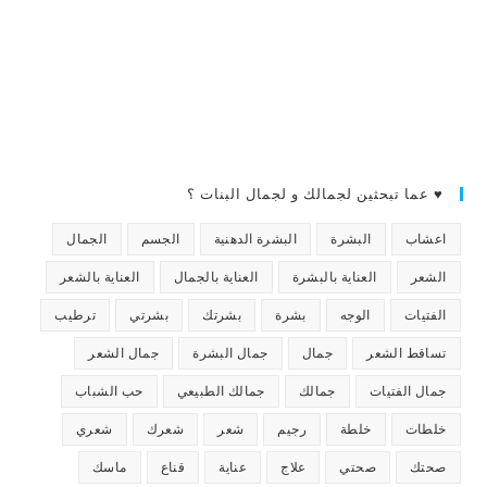
♥ عما تبحثين لجمالك و لجمال البنات ؟
اعشاب
البشرة
البشرة الدهنية
الجسم
الجمال
الشعر
العناية بالبشرة
العناية بالجمال
العناية بالشعر
الفتيات
الوجه
بشرة
بشرتك
بشرتي
ترطيب
تساقط الشعر
جمال
جمال البشرة
جمال الشعر
جمال الفتيات
جمالك
جمالك الطبيعي
حب الشباب
خلطات
خلطة
رجيم
شعر
شعرك
شعري
صحتك
صحتي
علاج
عناية
قناع
ماسك