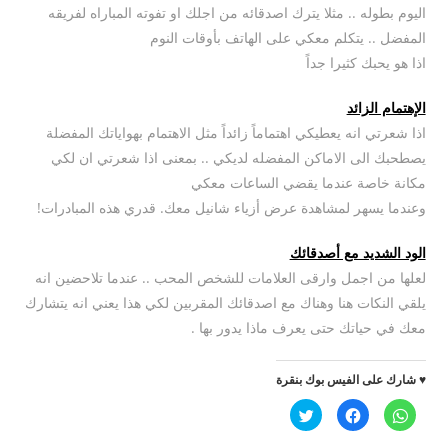
اليوم بطوله .. مثلا يترك اصدقائه من اجلك او تفوته المباراه لفريقه
المفضل .. يتكلم معكي على الهاتف بأوقات النوم
اذا هو يحبك كثيرا جداً
الإهتمام الزائد
اذا شعرتي انه يعطيكي اهتماماً زائداً مثل الاهتمام بهواياتك المفضلة
يصطحبك الى الاماكن المفضله لديكي .. بمعنى اذا شعرتي ان لكي
مكانة خاصة عندما يقضي الساعات معكي
وعندما يسهر لمشاهدة عرض أزياء شانيل معك. قدري هذه المبادرات!
الود الشديد مع أصدقائك
لعلها من اجمل وارقى العلامات للشخص المحب .. عندما تلاحضين انه
يلقي النكات هنا وهناك مع اصدقائك المقربين لكي هذا يعني انه يتشارك
معك في حياتك حتى يعرف ماذا يدور بها .
♥ شارك على الفيس بوك بنقرة
ا
ا
ا
ن
ن
ض
ق
ق
غ
ر
ر
ط