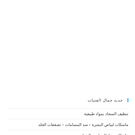
جديد جمال الفتيات
تنظيف السجاد بمواد طبيعية
ماسكات لبياض البشرة – سد المسامات – تشققات الجلد