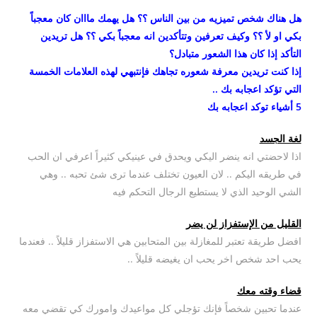
هل هناك شخص تميزيه من بين الناس ؟؟ هل يهمك مااان كان معجباً
بكي او لأ ؟؟ وكيف تعرفين وتتأكدين انه معجباً بكي ؟؟ هل تريدين
التأكد إذا كان هذا الشعور متبادل؟
إذا كنت تريدين معرفة شعوره تجاهك فإنتبهي لهذه العلامات الخمسة
التي تؤكد اعجابه بك ..
5 أشياء توكد اعجابه بك
لغة الجسد
اذا لاحضتي انه ينضر اليكي ويحدق في عينيكي كثيراً اعرفي ان الحب
في طريقه اليكم .. لان العيون تختلف عندما ترى شئ تحبه .. وهي
الشي الوحيد الذي لا يستطيع الرجال التحكم فيه
القليل من الإستفزاز لن يضر
افضل طريقة تعتبر للمغازلة بين المتحابين هي الاستفزاز قليلاً .. فعندما
يحب احد شخص اخر يحب ان يغيضه قليلاً ..
قضاء وقته معك
عندما تحبين شخصاً فإنك تؤجلي كل مواعيدك وامورك كي تقضي معه