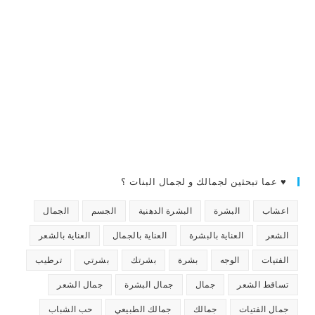
♥ عما تبحثين لجمالك و لجمال البنات ؟
اعشاب
البشرة
البشرة الدهنية
الجسم
الجمال
الشعر
العناية بالبشرة
العناية بالجمال
العناية بالشعر
الفتيات
الوجه
بشرة
بشرتك
بشرتي
ترطيب
تساقط الشعر
جمال
جمال البشرة
جمال الشعر
جمال الفتيات
جمالك
جمالك الطبيعي
حب الشباب