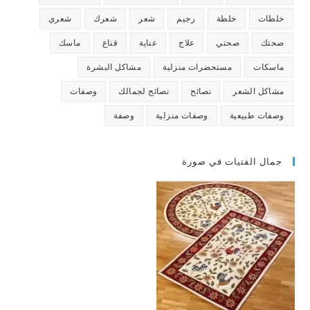
خلطات
خلطة
رجيم
شعر
شعرك
شعري
صحتك
صحتي
علاج
عناية
قناع
ماسك
ماسكات
مستحضرات منزلية
مشاكل البشرة
مشاكل الشعر
نصائح
نصائح لجمالك
وصفات
وصفات طبيعية
وصفات منزلية
وصفة
جمال الفتيات في صورة