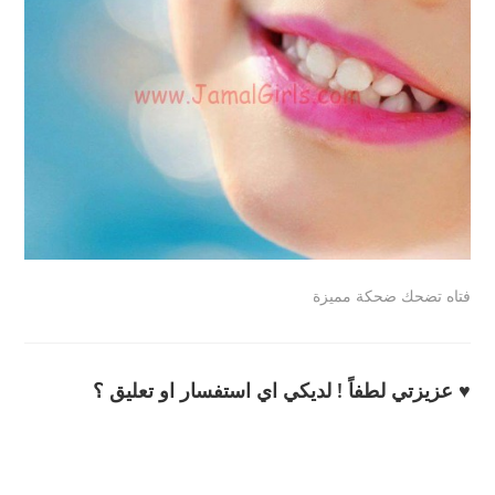
فتاه تضحك ضحكة مميزة
♥ عزيزتي لطفاً ! لديكي اي استفسار او تعليق ؟