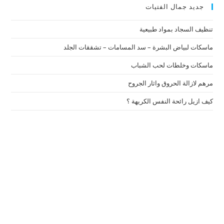
جديد جمال الفتيات
تنظيف السجاد بمواد طبيعية
ماسكات لبياض البشرة – سد المسامات – تشققات الجلد
ماسكات وخلطات لحب الشباب
مرهم لازالة الحروق واثار الجروح
كيف ازيل رائحة النفس الكريهة ؟