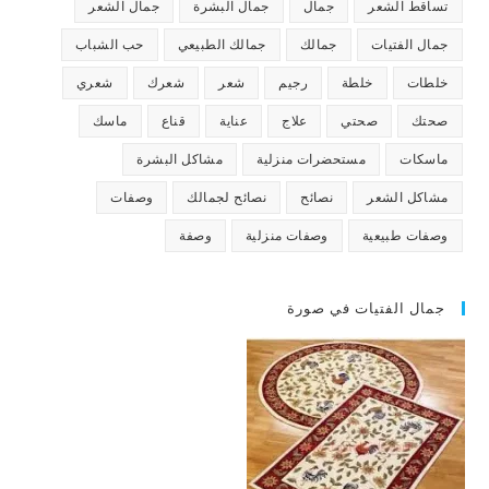
تساقط الشعر
جمال
جمال البشرة
جمال الشعر
جمال الفتيات
جمالك
جمالك الطبيعي
حب الشباب
خلطات
خلطة
رجيم
شعر
شعرك
شعري
صحتك
صحتي
علاج
عناية
قناع
ماسك
ماسكات
مستحضرات منزلية
مشاكل البشرة
مشاكل الشعر
نصائح
نصائح لجمالك
وصفات
وصفات طبيعية
وصفات منزلية
وصفة
جمال الفتيات في صورة