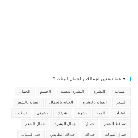
♥ عما تبحثين لجمالك و لجمال البنات ؟
اعشاب
البشرة
البشرة الدهنية
الجسم
الجمال
الشعر
العناية بالبشرة
العناية بالجمال
العناية بالشعر
الفتيات
الوجه
بشرة
بشرتك
بشرتي
ترطيب
تساقط الشعر
جمال
جمال البشرة
جمال الشعر
جمال الفتيات
جمالك
جمالك الطبيعي
حب الشباب