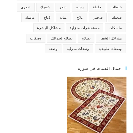
خلطات
خلطة
رجيم
شعر
شعرك
شعري
صحتك
صحتي
علاج
عناية
قناع
ماسك
ماسكات
مستحضرات منزلية
مشاكل البشرة
مشاكل الشعر
نصائح
نصائح لجمالك
وصفات
وصفات طبيعية
وصفات منزلية
وصفة
جمال الفتيات في صورة