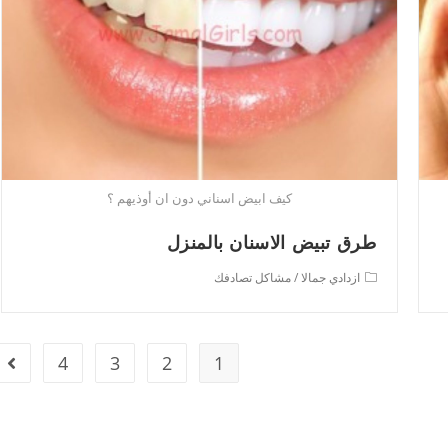
كيف ابيض اسناني دون ان أوذيهم ؟
طرق تبيض الاسنان بالمنزل
Post
ازدادي جمالا
/
مشاكل تصادفك
category:
4
3
2
1
e