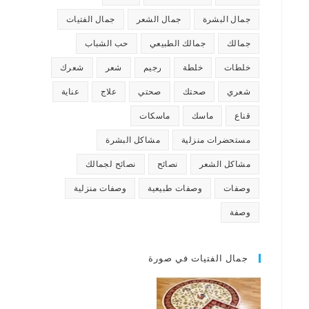
جمال البشرة
جمال الشعر
جمال الفتيات
جمالك
جمالك الطبيعي
حب الشباب
خلطات
خلطة
رجيم
شعر
شعرك
شعري
صحتك
صحتي
علاج
عناية
قناع
ماسك
ماسكات
مستحضرات منزلية
مشاكل البشرة
مشاكل الشعر
نصائح
نصائح لجمالك
وصفات
وصفات طبيعية
وصفات منزلية
وصفة
جمال الفتيات في صورة