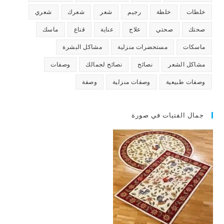
خلطات
خلطة
رجيم
شعر
شعرك
شعري
صحتك
صحتي
علاج
عناية
قناع
ماسك
ماسكات
مستحضرات منزلية
مشاكل البشرة
مشاكل الشعر
نصائح
نصائح لجمالك
وصفات
وصفات طبيعية
وصفات منزلية
وصفة
جمال الفتيات في صورة