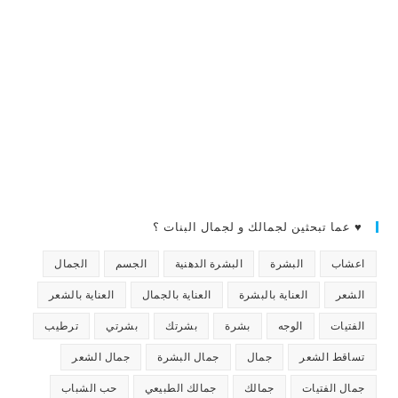
♥ عما تبحثين لجمالك و لجمال البنات ؟
اعشاب
البشرة
البشرة الدهنية
الجسم
الجمال
الشعر
العناية بالبشرة
العناية بالجمال
العناية بالشعر
الفتيات
الوجه
بشرة
بشرتك
بشرتي
ترطيب
تساقط الشعر
جمال
جمال البشرة
جمال الشعر
جمال الفتيات
جمالك
جمالك الطبيعي
حب الشباب