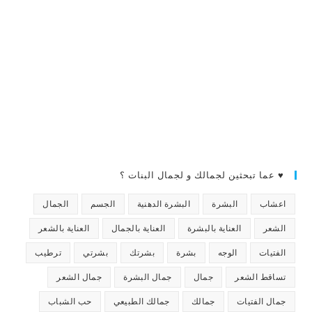
♥ عما تبحثين لجمالك و لجمال البنات ؟
اعشاب
البشرة
البشرة الدهنية
الجسم
الجمال
الشعر
العناية بالبشرة
العناية بالجمال
العناية بالشعر
الفتيات
الوجه
بشرة
بشرتك
بشرتي
ترطيب
تساقط الشعر
جمال
جمال البشرة
جمال الشعر
جمال الفتيات
جمالك
جمالك الطبيعي
حب الشباب