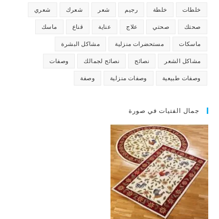
خلطات
خلطة
رجيم
شعر
شعرك
شعري
صحتك
صحتي
علاج
عناية
قناع
ماسك
ماسكات
مستحضرات منزلية
مشاكل البشرة
مشاكل الشعر
نصائح
نصائح لجمالك
وصفات
وصفات طبيعية
وصفات منزلية
وصفة
جمال الفتيات في صورة