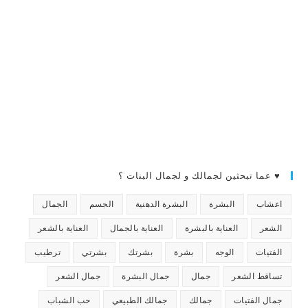
♥ عما تبحثين لجمالك و لجمال البنات ؟
اعشاب
البشرة
البشرة الدهنية
الجسم
الجمال
الشعر
العناية بالبشرة
العناية بالجمال
العناية بالشعر
الفتيات
الوجه
بشرة
بشرتك
بشرتي
ترطيب
تساقط الشعر
جمال
جمال البشرة
جمال الشعر
جمال الفتيات
جمالك
جمالك الطبيعي
حب الشباب