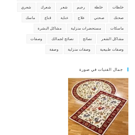
خلطات
خلطة
رجيم
شعر
شعرك
شعري
صحتك
صحتي
علاج
عناية
قناع
ماسك
ماسكات
مستحضرات منزلية
مشاكل البشرة
مشاكل الشعر
نصائح
نصائح لجمالك
وصفات
وصفات طبيعية
وصفات منزلية
وصفة
جمال الفتيات في صورة