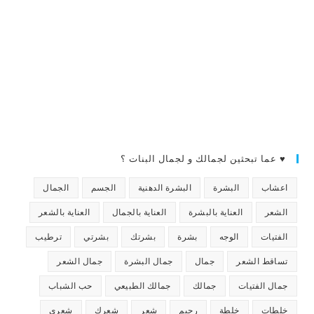
♥ عما تبحثين لجمالك و لجمال البنات ؟
اعشاب
البشرة
البشرة الدهنية
الجسم
الجمال
الشعر
العناية بالبشرة
العناية بالجمال
العناية بالشعر
الفتيات
الوجه
بشرة
بشرتك
بشرتي
ترطيب
تساقط الشعر
جمال
جمال البشرة
جمال الشعر
جمال الفتيات
جمالك
جمالك الطبيعي
حب الشباب
خلطات
خلطة
رجيم
شعر
شعرك
شعري