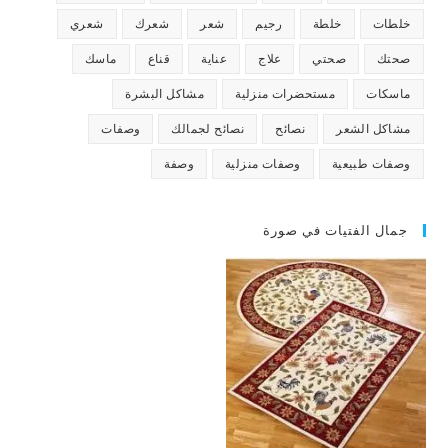
خلطات
خلطة
رجيم
شعر
شعرك
شعري
صحتك
صحتي
علاج
عناية
قناع
ماسك
ماسكات
مستحضرات منزلية
مشاكل البشرة
مشاكل الشعر
نصائح
نصائح لجمالك
وصفات
وصفات طبيعية
وصفات منزلية
وصفة
جمال الفتيات في صورة