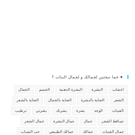
♥ عما تبحثين لجمالك و لجمال البنات ؟
اعشاب
البشرة
البشرة الدهنية
الجسم
الجمال
الشعر
العناية بالبشرة
العناية بالجمال
العناية بالشعر
الفتيات
الوجه
بشرة
بشرتك
بشرتي
ترطيب
تساقط الشعر
جمال
جمال البشرة
جمال الشعر
جمال الفتيات
جمالك
جمالك الطبيعي
حب الشباب