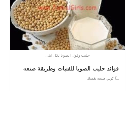
حليب وفول الصويا لكل انثى
فوائد حليب الصويا للفتيات وطريقة صنعه
Post
كوني طبيبة نفسك
category: