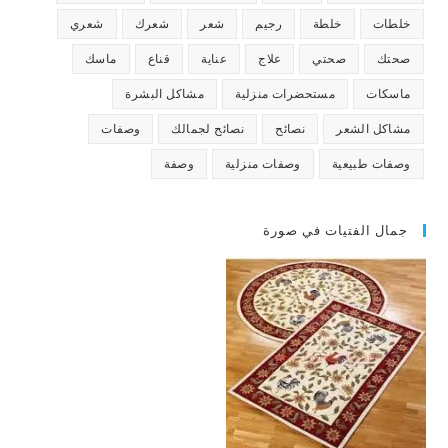
خلطات
خلطة
رجيم
شعر
شعرك
شعري
صحتك
صحتي
علاج
عناية
قناع
ماسك
ماسكات
مستحضرات منزلية
مشاكل البشرة
مشاكل الشعر
نصائح
نصائح لجمالك
وصفات
وصفات طبيعية
وصفات منزلية
وصفة
جمال الفتيات في صورة