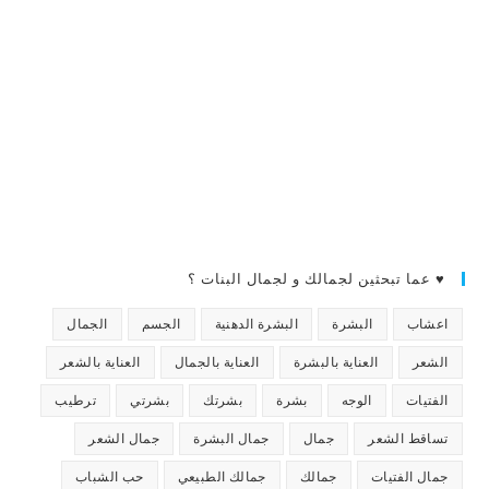
♥ عما تبحثين لجمالك و لجمال البنات ؟
اعشاب
البشرة
البشرة الدهنية
الجسم
الجمال
الشعر
العناية بالبشرة
العناية بالجمال
العناية بالشعر
الفتيات
الوجه
بشرة
بشرتك
بشرتي
ترطيب
تساقط الشعر
جمال
جمال البشرة
جمال الشعر
جمال الفتيات
جمالك
جمالك الطبيعي
حب الشباب