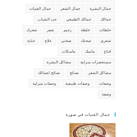
جمال البشرة
جمال الشعر
جمال الفتيات
جمالك
جمالك الطبيعي
حب الشباب
خلطات
خلطة
رجيم
شعر
شعرك
شعري
صحتك
صحتي
علاج
عناية
قناع
ماسك
ماسكات
مستحضرات منزلية
مشاكل البشرة
مشاكل الشعر
نصائح
نصائح لجمالك
وصفات
وصفات طبيعية
وصفات منزلية
وصفة
جمال الفتيات في صورة