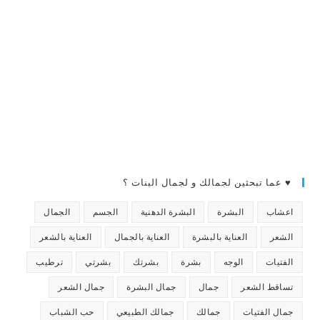
♥ عما تبحثين لجمالك و لجمال البنات ؟
اعشاب
البشرة
البشرة الدهنية
الجسم
الجمال
الشعر
العناية بالبشرة
العناية بالجمال
العناية بالشعر
الفتيات
الوجه
بشرة
بشرتك
بشرتي
ترطيب
تساقط الشعر
جمال
جمال البشرة
جمال الشعر
جمال الفتيات
جمالك
جمالك الطبيعي
حب الشباب