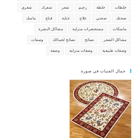
خلطات
خلطة
رجيم
شعر
شعرك
شعري
صحتك
صحتي
علاج
عناية
قناع
ماسك
ماسكات
مستحضرات منزلية
مشاكل البشرة
مشاكل الشعر
نصائح
نصائح لجمالك
وصفات
وصفات طبيعية
وصفات منزلية
وصفة
جمال الفتيات في صورة