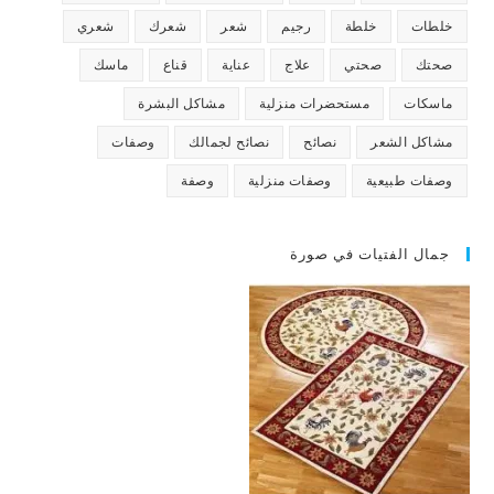
خلطات
خلطة
رجيم
شعر
شعرك
شعري
صحتك
صحتي
علاج
عناية
قناع
ماسك
ماسكات
مستحضرات منزلية
مشاكل البشرة
مشاكل الشعر
نصائح
نصائح لجمالك
وصفات
وصفات طبيعية
وصفات منزلية
وصفة
جمال الفتيات في صورة