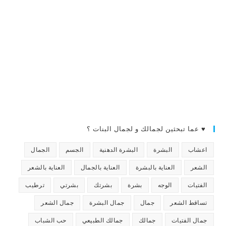
♥ عما تبحثين لجمالك و لجمال البنات ؟
اعشاب
البشرة
البشرة الدهنية
الجسم
الجمال
الشعر
العناية بالبشرة
العناية بالجمال
العناية بالشعر
الفتيات
الوجه
بشرة
بشرتك
بشرتي
ترطيب
تساقط الشعر
جمال
جمال البشرة
جمال الشعر
جمال الفتيات
جمالك
جمالك الطبيعي
حب الشباب