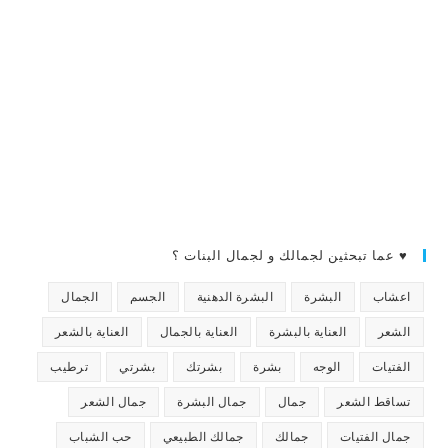
♥ عما تبحثين لجمالك و لجمال البنات ؟
اعشاب
البشرة
البشرة الدهنية
الجسم
الجمال
الشعر
العناية بالبشرة
العناية بالجمال
العناية بالشعر
الفتيات
الوجه
بشرة
بشرتك
بشرتي
ترطيب
تساقط الشعر
جمال
جمال البشرة
جمال الشعر
جمال الفتيات
جمالك
جمالك الطبيعي
حب الشباب