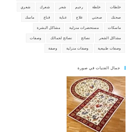
خلطات
خلطة
رجيم
شعر
شعرك
شعري
صحتك
صحتي
علاج
عناية
قناع
ماسك
ماسكات
مستحضرات منزلية
مشاكل البشرة
مشاكل الشعر
نصائح
نصائح لجمالك
وصفات
وصفات طبيعية
وصفات منزلية
وصفة
جمال الفتيات في صورة