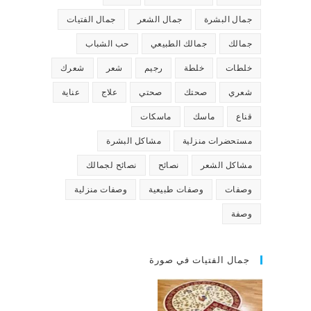
جمال البشرة
جمال الشعر
جمال الفتيات
جمالك
جمالك الطبيعي
حب الشباب
خلطات
خلطة
رجيم
شعر
شعرك
شعري
صحتك
صحتي
علاج
عناية
قناع
ماسك
ماسكات
مستحضرات منزلية
مشاكل البشرة
مشاكل الشعر
نصائح
نصائح لجمالك
وصفات
وصفات طبيعية
وصفات منزلية
وصفة
جمال الفتيات في صورة