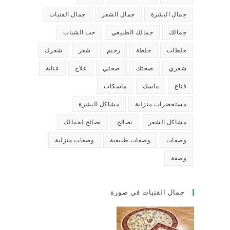
جمال البشرة
جمال الشعر
جمال الفتيات
جمالك
جمالك الطبيعي
حب الشباب
خلطات
خلطة
رجيم
شعر
شعرك
شعري
صحتك
صحتي
علاج
عناية
قناع
ماسك
ماسكات
مستحضرات منزلية
مشاكل البشرة
مشاكل الشعر
نصائح
نصائح لجمالك
وصفات
وصفات طبيعية
وصفات منزلية
وصفة
جمال الفتيات في صورة