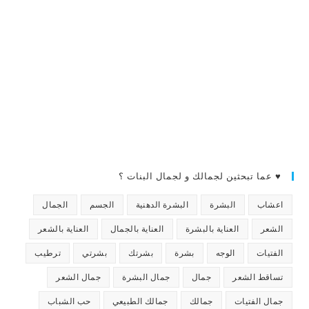
♥ عما تبحثين لجمالك و لجمال البنات ؟
اعشاب
البشرة
البشرة الدهنية
الجسم
الجمال
الشعر
العناية بالبشرة
العناية بالجمال
العناية بالشعر
الفتيات
الوجه
بشرة
بشرتك
بشرتي
ترطيب
تساقط الشعر
جمال
جمال البشرة
جمال الشعر
جمال الفتيات
جمالك
جمالك الطبيعي
حب الشباب