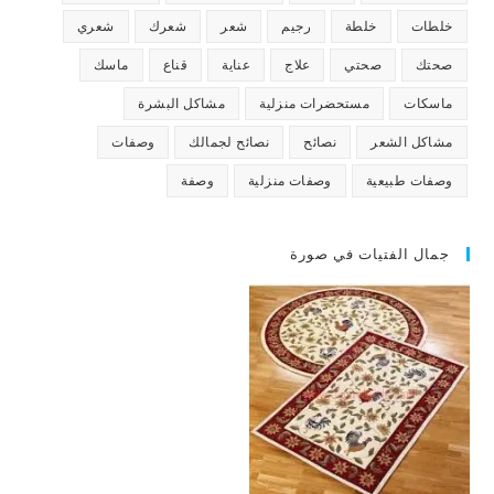
خلطات
خلطة
رجيم
شعر
شعرك
شعري
صحتك
صحتي
علاج
عناية
قناع
ماسك
ماسكات
مستحضرات منزلية
مشاكل البشرة
مشاكل الشعر
نصائح
نصائح لجمالك
وصفات
وصفات طبيعية
وصفات منزلية
وصفة
جمال الفتيات في صورة