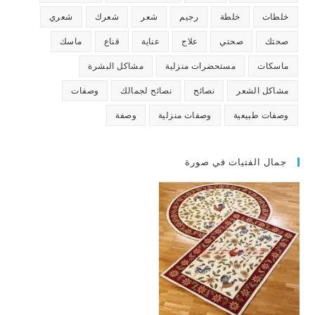
خلطات
خلطة
رجيم
شعر
شعرك
شعري
صحتك
صحتي
علاج
عناية
قناع
ماسك
ماسكات
مستحضرات منزلية
مشاكل البشرة
مشاكل الشعر
نصائح
نصائح لجمالك
وصفات
وصفات طبيعية
وصفات منزلية
وصفة
جمال الفتيات في صورة