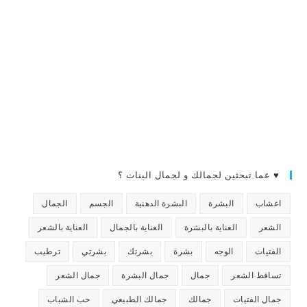
♥ عما تبحثين لجمالك و لجمال البنات ؟
اعشاب
البشرة
البشرة الدهنية
الجسم
الجمال
الشعر
العناية بالبشرة
العناية بالجمال
العناية بالشعر
الفتيات
الوجه
بشرة
بشرتك
بشرتي
ترطيب
تساقط الشعر
جمال
جمال البشرة
جمال الشعر
جمال الفتيات
جمالك
جمالك الطبيعي
حب الشباب