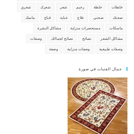
خلطات
خلطة
رجيم
شعر
شعرك
شعري
صحتك
صحتي
علاج
عناية
قناع
ماسك
ماسكات
مستحضرات منزلية
مشاكل البشرة
مشاكل الشعر
نصائح
نصائح لجمالك
وصفات
وصفات طبيعية
وصفات منزلية
وصفة
جمال الفتيات في صورة