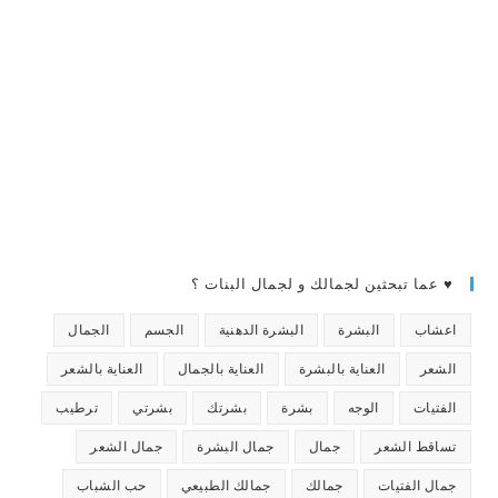
♥ عما تبحثين لجمالك و لجمال البنات ؟
اعشاب
البشرة
البشرة الدهنية
الجسم
الجمال
الشعر
العناية بالبشرة
العناية بالجمال
العناية بالشعر
الفتيات
الوجه
بشرة
بشرتك
بشرتي
ترطيب
تساقط الشعر
جمال
جمال البشرة
جمال الشعر
جمال الفتيات
جمالك
جمالك الطبيعي
حب الشباب