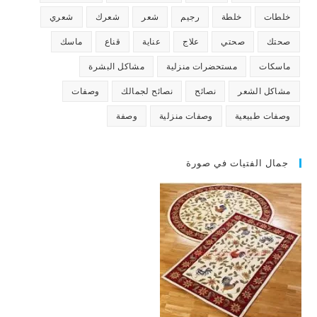
خلطات
خلطة
رجيم
شعر
شعرك
شعري
صحتك
صحتي
علاج
عناية
قناع
ماسك
ماسكات
مستحضرات منزلية
مشاكل البشرة
مشاكل الشعر
نصائح
نصائح لجمالك
وصفات
وصفات طبيعية
وصفات منزلية
وصفة
جمال الفتيات في صورة