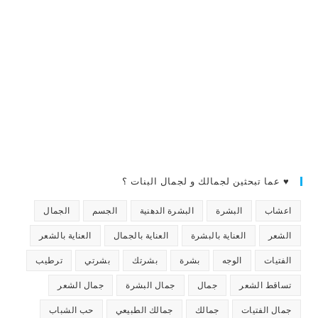
♥ عما تبحثين لجمالك و لجمال البنات ؟
اعشاب
البشرة
البشرة الدهنية
الجسم
الجمال
الشعر
العناية بالبشرة
العناية بالجمال
العناية بالشعر
الفتيات
الوجه
بشرة
بشرتك
بشرتي
ترطيب
تساقط الشعر
جمال
جمال البشرة
جمال الشعر
جمال الفتيات
جمالك
جمالك الطبيعي
حب الشباب