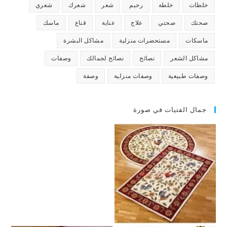
خلطات
خلطة
رجيم
شعر
شعرك
شعري
صحتك
صحتي
علاج
عناية
قناع
ماسك
ماسكات
مستحضرات منزلية
مشاكل البشرة
مشاكل الشعر
نصائح
نصائح لجمالك
وصفات
وصفات طبيعية
وصفات منزلية
وصفة
جمال الفتيات في صورة