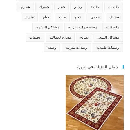
خلطات
خلطة
رجيم
شعر
شعرك
شعري
صحتك
صحتي
علاج
عناية
قناع
ماسك
ماسكات
مستحضرات منزلية
مشاكل البشرة
مشاكل الشعر
نصائح
نصائح لجمالك
وصفات
وصفات طبيعية
وصفات منزلية
وصفة
جمال الفتيات في صورة