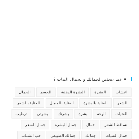
♥ عما تبحثين لجمالك و لجمال البنات ؟
اعشاب
البشرة
البشرة الدهنية
الجسم
الجمال
الشعر
العناية بالبشرة
العناية بالجمال
العناية بالشعر
الفتيات
الوجه
بشرة
بشرتك
بشرتي
ترطيب
تساقط الشعر
جمال
جمال البشرة
جمال الشعر
جمال الفتيات
جمالك
جمالك الطبيعي
حب الشباب