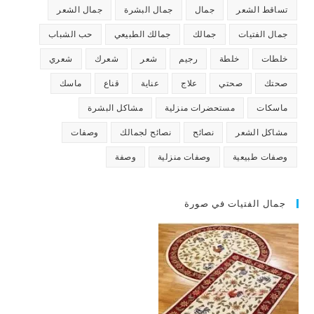
تساقط الشعر
جمال
جمال البشرة
جمال الشعر
جمال الفتيات
جمالك
جمالك الطبيعي
حب الشباب
خلطات
خلطة
رجيم
شعر
شعرك
شعري
صحتك
صحتي
علاج
عناية
قناع
ماسك
ماسكات
مستحضرات منزلية
مشاكل البشرة
مشاكل الشعر
نصائح
نصائح لجمالك
وصفات
وصفات طبيعية
وصفات منزلية
وصفة
جمال الفتيات في صورة