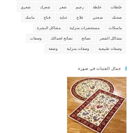
خلطات
خلطة
رجيم
شعر
شعرك
شعري
صحتك
صحتي
علاج
عناية
قناع
ماسك
ماسكات
مستحضرات منزلية
مشاكل البشرة
مشاكل الشعر
نصائح
نصائح لجمالك
وصفات
وصفات طبيعية
وصفات منزلية
وصفة
جمال الفتيات في صورة