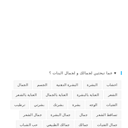
♥ عما تبحثين لجمالك و لجمال البنات ؟
اعشاب
البشرة
البشرة الدهنية
الجسم
الجمال
الشعر
العناية بالبشرة
العناية بالجمال
العناية بالشعر
الفتيات
الوجه
بشرة
بشرتك
بشرتي
ترطيب
تساقط الشعر
جمال
جمال البشرة
جمال الشعر
جمال الفتيات
جمالك
جمالك الطبيعي
حب الشباب