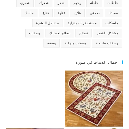
خلطات
خلطة
رجيم
شعر
شعرك
شعري
صحتك
صحتي
علاج
عناية
قناع
ماسك
ماسكات
مستحضرات منزلية
مشاكل البشرة
مشاكل الشعر
نصائح
نصائح لجمالك
وصفات
وصفات طبيعية
وصفات منزلية
وصفة
جمال الفتيات في صورة