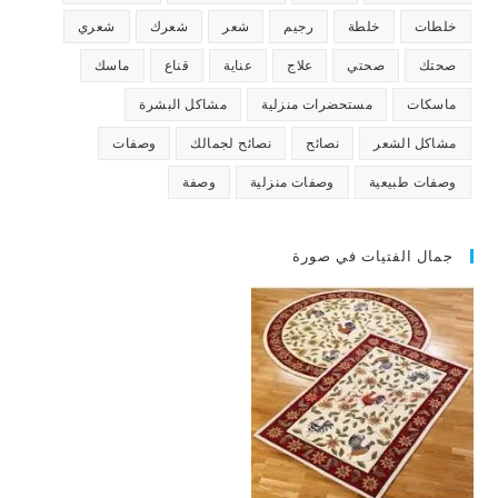
خلطات
خلطة
رجيم
شعر
شعرك
شعري
صحتك
صحتي
علاج
عناية
قناع
ماسك
ماسكات
مستحضرات منزلية
مشاكل البشرة
مشاكل الشعر
نصائح
نصائح لجمالك
وصفات
وصفات طبيعية
وصفات منزلية
وصفة
جمال الفتيات في صورة