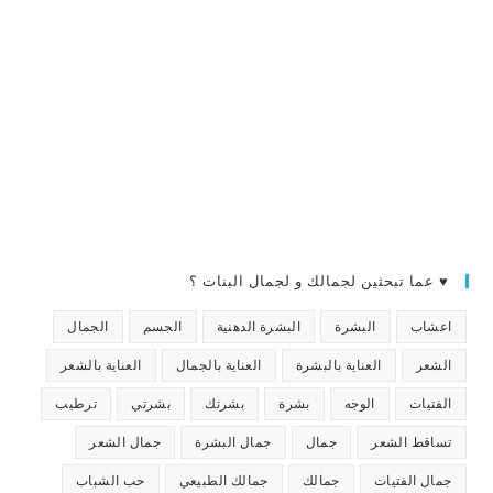
♥ عما تبحثين لجمالك و لجمال البنات ؟
اعشاب
البشرة
البشرة الدهنية
الجسم
الجمال
الشعر
العناية بالبشرة
العناية بالجمال
العناية بالشعر
الفتيات
الوجه
بشرة
بشرتك
بشرتي
ترطيب
تساقط الشعر
جمال
جمال البشرة
جمال الشعر
جمال الفتيات
جمالك
جمالك الطبيعي
حب الشباب