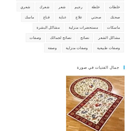
خلطات
خلطة
رجيم
شعر
شعرك
شعري
صحتك
صحتي
علاج
عناية
قناع
ماسك
ماسكات
مستحضرات منزلية
مشاكل البشرة
مشاكل الشعر
نصائح
نصائح لجمالك
وصفات
وصفات طبيعية
وصفات منزلية
وصفة
جمال الفتيات في صورة