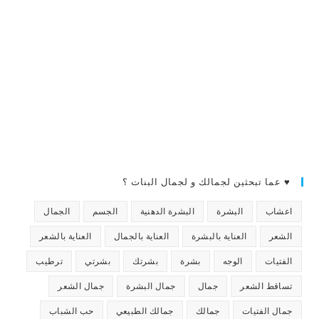
♥ عما تبحثين لجمالك و لجمال البنات ؟
اعشاب
البشرة
البشرة الدهنية
الجسم
الجمال
الشعر
العناية بالبشرة
العناية بالجمال
العناية بالشعر
الفتيات
الوجه
بشرة
بشرتك
بشرتي
ترطيب
تساقط الشعر
جمال
جمال البشرة
جمال الشعر
جمال الفتيات
جمالك
جمالك الطبيعي
حب الشباب