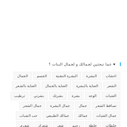
♥ عما تبحثين لجمالك و لجمال البنات ؟
اعشاب
البشرة
البشرة الدهنية
الجسم
الجمال
الشعر
العناية بالبشرة
العناية بالجمال
العناية بالشعر
الفتيات
الوجه
بشرة
بشرتك
بشرتي
ترطيب
تساقط الشعر
جمال
جمال البشرة
جمال الشعر
جمال الفتيات
جمالك
جمالك الطبيعي
حب الشباب
خلطات
خلطة
رجيم
شعر
شعرك
شعري