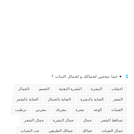
♥ عما تبحثين لجمالك و لجمال البنات ؟
اعشاب
البشرة
البشرة الدهنية
الجسم
الجمال
الشعر
العناية بالبشرة
العناية بالجمال
العناية بالشعر
الفتيات
الوجه
بشرة
بشرتك
بشرتي
ترطيب
تساقط الشعر
جمال
جمال البشرة
جمال الشعر
جمال الفتيات
جمالك
جمالك الطبيعي
حب الشباب