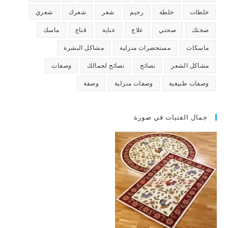
خلطات
خلطة
رجيم
شعر
شعرك
شعري
صحتك
صحتي
علاج
عناية
قناع
ماسك
ماسكات
مستحضرات منزلية
مشاكل البشرة
مشاكل الشعر
نصائح
نصائح لجمالك
وصفات
وصفات طبيعية
وصفات منزلية
وصفة
جمال الفتيات في صورة