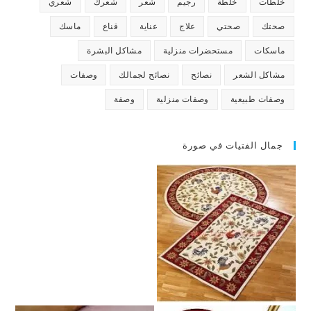
خلطات
خلطة
رجيم
شعر
شعرك
شعري
صحتك
صحتي
علاج
عناية
قناع
ماسك
ماسكات
مستحضرات منزلية
مشاكل البشرة
مشاكل الشعر
نصائح
نصائح لجمالك
وصفات
وصفات طبيعية
وصفات منزلية
وصفة
جمال الفتيات في صورة