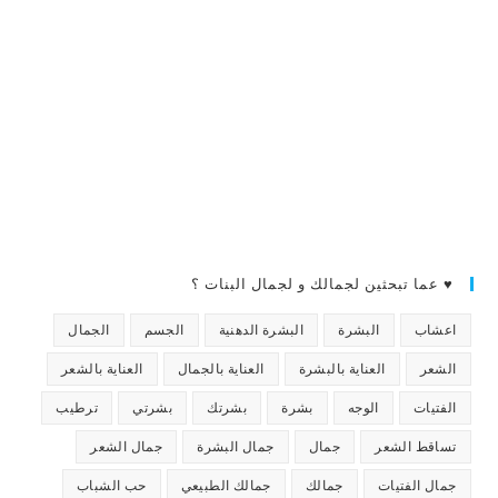
♥ عما تبحثين لجمالك و لجمال البنات ؟
اعشاب
البشرة
البشرة الدهنية
الجسم
الجمال
الشعر
العناية بالبشرة
العناية بالجمال
العناية بالشعر
الفتيات
الوجه
بشرة
بشرتك
بشرتي
ترطيب
تساقط الشعر
جمال
جمال البشرة
جمال الشعر
جمال الفتيات
جمالك
جمالك الطبيعي
حب الشباب