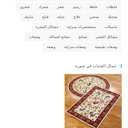
خلطات
خلطة
رجيم
شعر
شعرك
شعري
صحتك
صحتي
علاج
عناية
قناع
ماسك
ماسكات
مستحضرات منزلية
مشاكل البشرة
مشاكل الشعر
نصائح
نصائح لجمالك
وصفات
وصفات طبيعية
وصفات منزلية
وصفة
جمال الفتيات في صورة