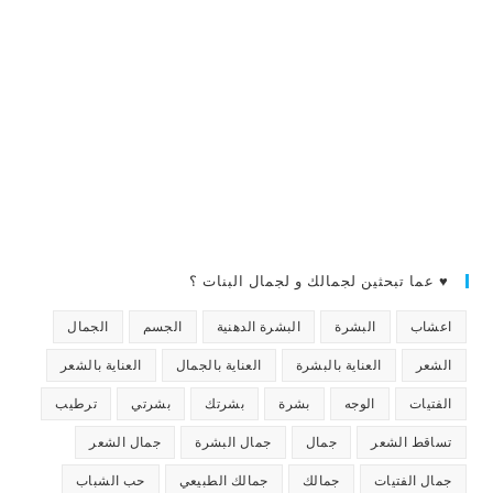
♥ عما تبحثين لجمالك و لجمال البنات ؟
اعشاب
البشرة
البشرة الدهنية
الجسم
الجمال
الشعر
العناية بالبشرة
العناية بالجمال
العناية بالشعر
الفتيات
الوجه
بشرة
بشرتك
بشرتي
ترطيب
تساقط الشعر
جمال
جمال البشرة
جمال الشعر
جمال الفتيات
جمالك
جمالك الطبيعي
حب الشباب