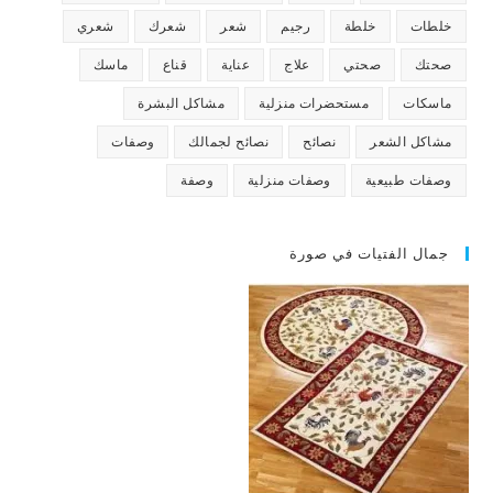
خلطات
خلطة
رجيم
شعر
شعرك
شعري
صحتك
صحتي
علاج
عناية
قناع
ماسك
ماسكات
مستحضرات منزلية
مشاكل البشرة
مشاكل الشعر
نصائح
نصائح لجمالك
وصفات
وصفات طبيعية
وصفات منزلية
وصفة
جمال الفتيات في صورة